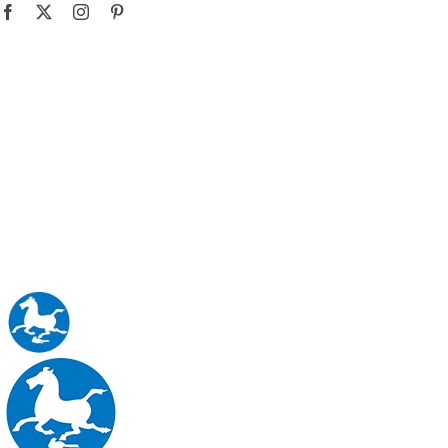
跳
Facebook
X
Instagram
Pinterest
过
内
容