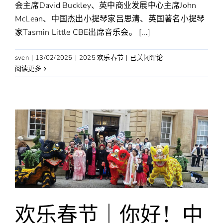
会主席David Buckley、英中商业发展中心主席John
McLean、中国杰出小提琴家吕思清、英国著名小提琴
家Tasmin Little CBE出席音乐会。 [...]
“中
sven
|
13/02/2025
|
2025 欢乐春节
|
已关闭评论
英
阅读更多
公
益
共
筑
和
谐”
2025“中
英
公
益”
中
国
欢乐春节｜你好！中
新
年