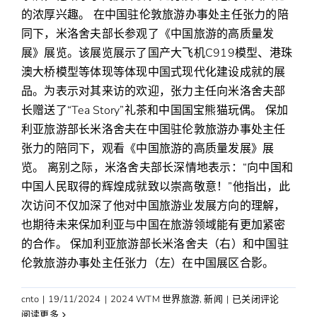
的浓厚兴趣。 在中国驻伦敦旅游办事处主任张力的陪
同下，米洛舍夫部长参观了《中国旅游的高质量发
展》展览。该展览展示了国产大飞机C919模型、港珠
澳大桥模型等体现等体现中国式现代化建设成就的展
品。为表示对其来访的欢迎，张力主任向米洛舍夫部
长赠送了“Tea Story”礼茶和中国国宝熊猫玩偶。 保加
利亚旅游部长米洛舍夫在中国驻伦敦旅游办事处主任
张力的陪同下，观看《中国旅游的高质量发展》展
览。 离别之际，米洛舍夫部长深情地表示：“向中国和
中国人民取得的辉煌成就致以崇高敬意！”他指出，此
次访问不仅加深了他对中国旅游业发展方向的理解，
也期待未来保加利亚与中国在旅游领域能有更加紧密
的合作。 保加利亚旅游部长米洛舍夫（右）和中国驻
伦敦旅游办事处主任张力（左）在中国展区合影。
保
cnto
|
19/11/2024
|
2024 WTM 世界旅游
,
新闻
|
已关闭评论
加
阅读更多