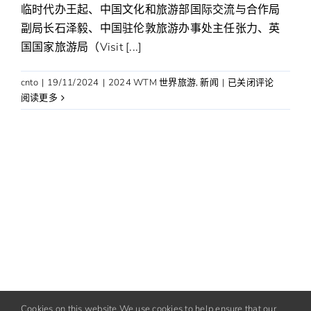
临时代办王起、中国文化和旅游部国际交流与合作局
副局长石泽毅、中国驻伦敦旅游办事处主任张力、英
国国家旅游局（Visit [...]
展
cnto
|
19/11/2024
|
2024 WTM 世界旅游
,
新闻
|
已关闭评论
现
阅读更多
中
国
旅
游
高
质
量
发
展,
中
国
展
区
Cookies on this website We use cookies to help ensure that our
升