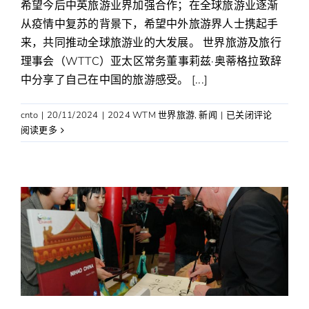
希望今后中英旅游业界加强合作；在全球旅游业逐渐
从疫情中复苏的背景下，希望中外旅游界人士携起手
来，共同推动全球旅游业的大发展。 世界旅游及旅行
理事会（WTTC）亚太区常务董事莉兹·奥蒂格拉致辞
中分享了自己在中国的旅游感受。 [...]
“中
cnto
|
20/11/2024
|
2024 WTM 世界旅游
,
新闻
|
已关闭评论
国
阅读更多
之
夜”
伦
敦
举
办
展
示
中
国
旅