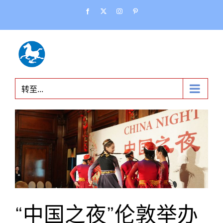
跳
Facebook
X
Instagram
Pinterest
过
内
容
转至...
“中国之夜”伦敦举办