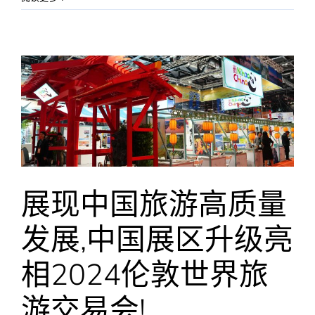
利
亚
旅
游
部
长
访
问
伦
敦
世
界
展现中国旅游高质量
旅
游
发展,中国展区升级亮
交
易
会
相2024伦敦世界旅
中
国
游交易会!
展