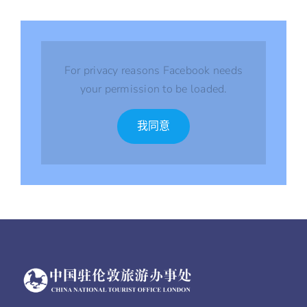
For privacy reasons Facebook needs
your permission to be loaded.
我同意