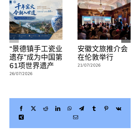
事
处
参
加
ANTOR
年
会
“景德镇手工瓷业
安徽文旅推介会
聚
焦
遗存”成为中国第
在伦敦举行
负
61项世界遗产
21/07/2026
责
任
26/07/2026
旅
游