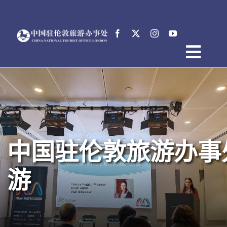
跳
过
内
容
Togg
首页
Navig
关于中国驻伦敦旅游办事处
新闻
活动
中国驻伦敦旅游办事处
电子文档
English
游