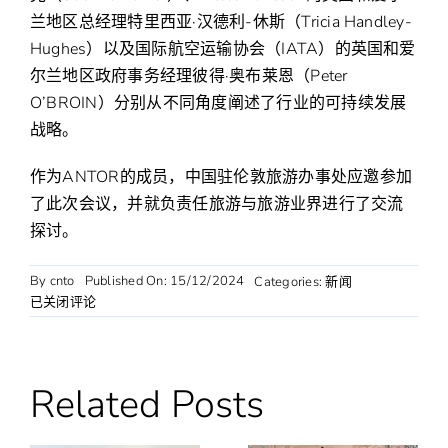
兰地区总经理特里西亚·汉德利-休斯（Tricia Handley-
Hughes）以及国际航空运输协会（IATA）的英国和爱
尔兰地区政府事务经理彼得·奥布莱恩（Peter
O’BROIN）分别从不同角度阐述了行业的可持续发展
战略。
作为ANTOR的成员，中国驻伦敦旅游办事处应邀参加
了此次会议，并就负责任旅游与旅游业界进行了交流
探讨。
By
cnto
Published On: 15/12/2024
Categories:
新闻
中
已关闭评论
国
驻
伦
敦
Related Posts
旅
游
办