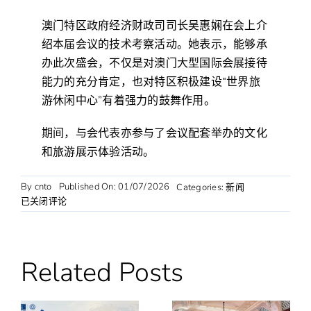
澳门特区政府经济财政司司长吴惠娴在会上介
绍本届会议的技术考察活动。她表示，能够承
办此次盛会，不仅是对澳门大型国际会展接待
能力的充分肯定，也对特区积极建设“世界旅
游休闲中心”有着强力的鼓舞作用。
期间，与会代表亦参与了会议配套举办的文化
和旅游展示体验活动。
By
cnto
Published On: 01/07/2026
Categories:
新闻
APEC
已关闭评论
第
十
三
届
Related Posts
旅
游
部
长