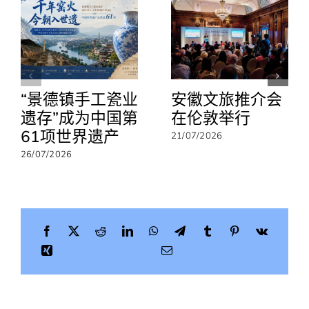
会
议
在
澳
门
举
“景德镇手工瓷业
安徽文旅推介会
行
共
遗存”成为中国第
在伦敦举行
商
61项世界遗产
21/07/2026
亚
太
26/07/2026
旅
游
合
作
新
路
径