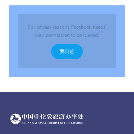
For privacy reasons Facebook needs
your permission to be loaded.
我同意