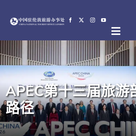
跳
过
内
容
Togg
首页
Navig
关于中国驻伦敦旅游办事处
新闻
活动
APEC第十三届旅
电子文档
English
路径