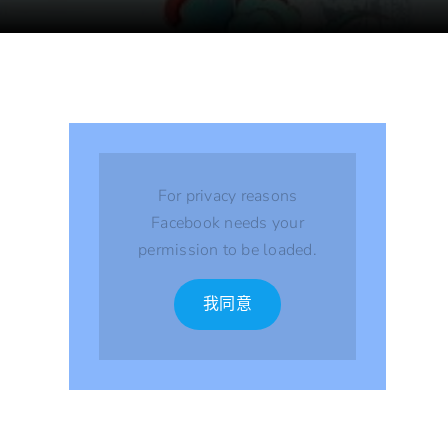
For privacy reasons
Facebook needs your
permission to be loaded.
我同意