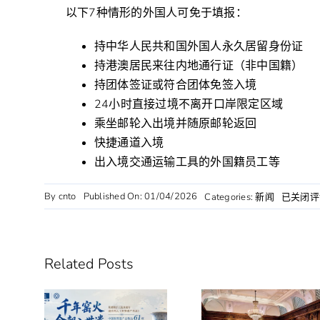
以下7种情形的外国人可免于填报：
持中华人民共和国外国人永久居留身份证
持港澳居民来往内地通行证（非中国籍）
持团体签证或符合团体免签入境
24小时直接过境不离开口岸限定区域
乘坐邮轮入出境并随原邮轮返回
快捷通道入境
出入境交通运输工具的外国籍员工等
By
cnto
Published On: 01/04/2026
外
Categories:
新闻
已关闭评
国
人
来
华
Related Posts
入
境
卡
网