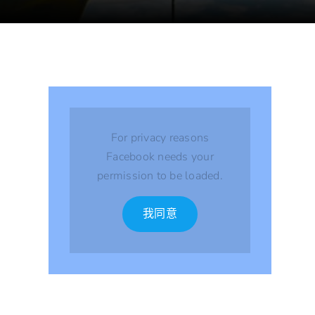
For privacy reasons
Facebook needs your
permission to be loaded.
我同意