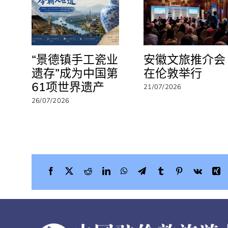
上
填
报
指
南
“景德镇手工瓷业
安徽文旅推介会
遗存”成为中国第
在伦敦举行
61项世界遗产
21/07/2026
26/07/2026