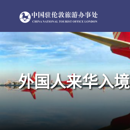
跳
过
内
容
外国人来华入境