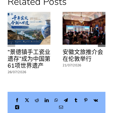
Related Posts
国
实
施
免
签
政
策
的
通
知
“景德镇手工瓷业
安徽文旅推介会
遗存”成为中国第
在伦敦举行
61项世界遗产
21/07/2026
26/07/2026