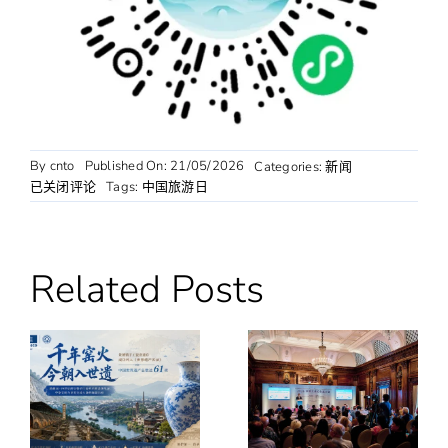
By
cnto
Published On: 21/05/2026
Categories:
新闻
中
已关闭评论
Tags:
中国旅游日
国
旅
游
日
Related Posts
｜
今
天，
像
徐
霞
客
一
样