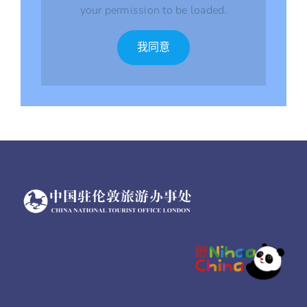
your permission to be loaded.
我同意