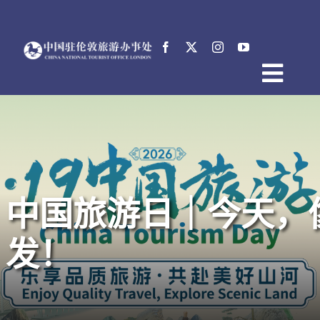
跳
过
内
容
Togg
首页
Navig
关于中国驻伦敦旅游办事处
新闻
活动
中国旅游日｜今天，
电子文档
English
发！