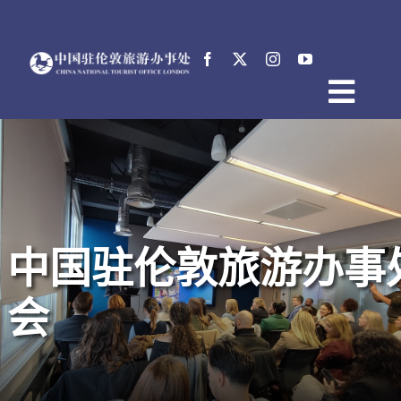
跳
过
内
容
Togg
首页
Navig
关于中国驻伦敦旅游办事处
新闻
活动
中国驻伦敦旅游办事处
电子文档
English
会