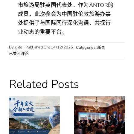
市旅游局驻英国代表处。作为ANTOR的
成员，此次参会为中国驻伦敦旅游办事
处提供了与国际同行深化沟通、共探行
业动态的重要平台。
By
cnto
Published On: 14/12/2025
Categories:
新闻
中
已关闭评论
国
驻
伦
敦
Related Posts
旅
游
办
事
处
参
加
ANTOR
年