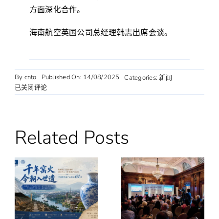
方面深化合作。
海南航空英国公司总经理韩志出席会谈。
By
cnto
Published On: 14/08/2025
Categories:
新闻
张
已关闭评论
力
主
任
与
Related Posts
曼
彻
斯
特
机
场
集
团
航