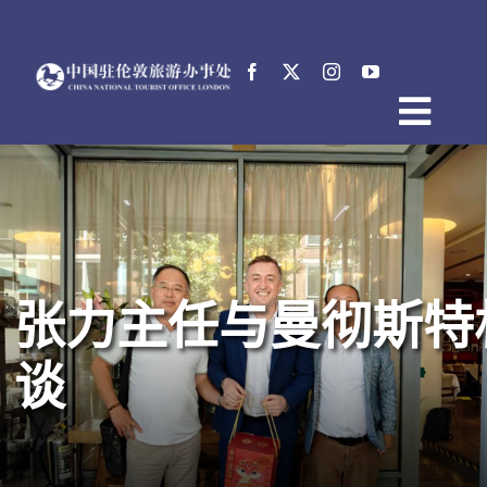
跳
过
内
容
Togg
首页
Navig
关于中国驻伦敦旅游办事处
新闻
活动
张力主任与曼彻斯特
电子文档
English
谈