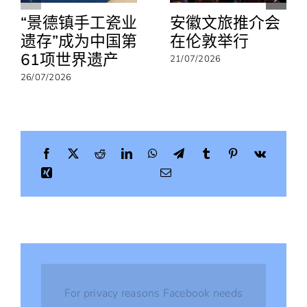
空
“景德镇手工瓷业
安徽文旅推介会
主
管
遗存”成为中国第
在伦敦举行
举
61项世界遗产
21/07/2026
行
工
26/07/2026
作
会
谈
For privacy reasons Facebook needs