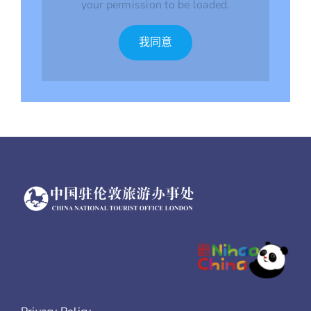
your permission to be loaded.
我同意