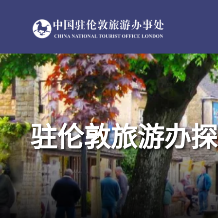
跳
过
内
容
驻伦敦旅游办探