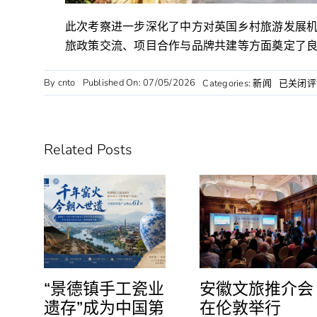
此次考察进一步深化了中方对英国乡村旅游发展
旅政策交流、项目合作与品牌共建等方面奠定了
By
cnto
Published On: 07/05/2026
驻
Categories:
新闻
已关闭评
伦
敦
旅
游
Related Posts
办
探
析
英
国
乡
村
旅
游
发
“景德镇手工瓷业
安徽文旅推介会
展
遗存”成为中国第
在伦敦举行
经