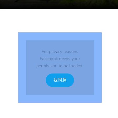
For privacy reasons
Facebook needs your
permission to be loaded.
我同意