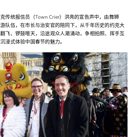
统报信员（Town Crier）洪亮的宣告声中，由舞狮
巡游队伍，在市长与治安官的陪同下，从千年历史的约克大
绸翻飞、锣鼓喧天，沿途观众人潮涌动，争相拍照、挥手互
，沉浸式体验中国春节的魅力。