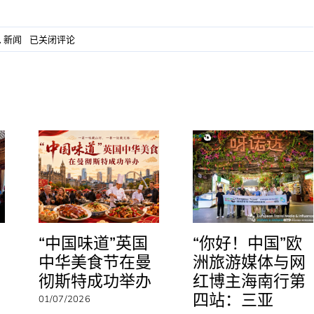
“你
,
新闻
已关闭评论
好！
中
国”
春
节
庆
祝
活
动
闪
耀
约
克，
中
“中国味道”英国
“你好！中国”欧
英
中华美食节在曼
洲旅游媒体与网
民
彻斯特成功举办
红博主海南行第
心
相
四站：三亚
01/07/2026
通