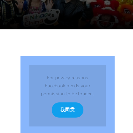
For privacy reasons
Facebook needs your
permission to be loaded.
我同意