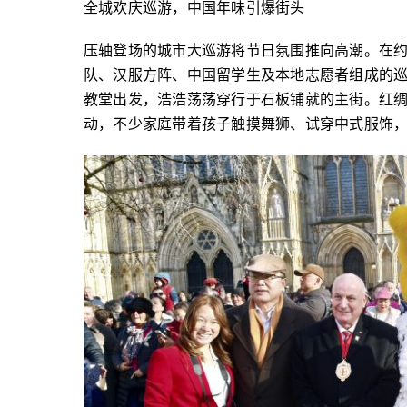
全城欢庆巡游，中国年味引爆街头
压轴登场的城市大巡游将节日氛围推向高潮。在约克传
队、汉服方阵、中国留学生及本地志愿者组成的
教堂出发，浩浩荡荡穿行于石板铺就的主街。红
动，不少家庭带着孩子触摸舞狮、试穿中式服饰