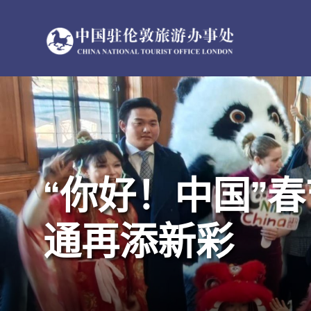
跳
过
内
容
“你好！中国”
通再添新彩