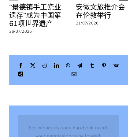
“景德镇手工瓷业
安徽文旅推介会
际
武
遗存”成为中国第
在伦敦举行
当
61项世界遗产
21/07/2026
太
极
26/07/2026
文
化
节
并
开
展
文
旅
考
察
活
动
For privacy reasons Facebook needs
your permission to be loaded.