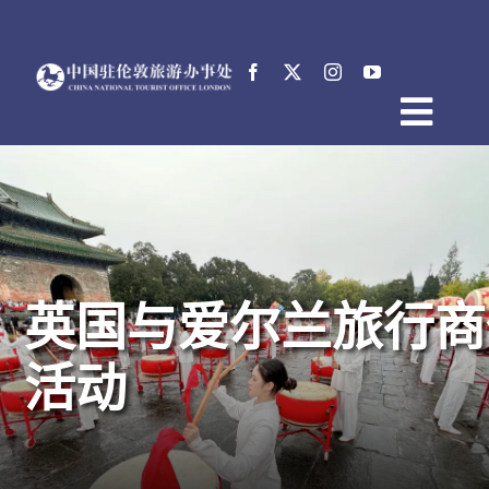
跳
过
内
容
Togg
首页
Navig
关于中国驻伦敦旅游办事处
新闻
活动
英国与爱尔兰旅行商
电子文档
English
活动