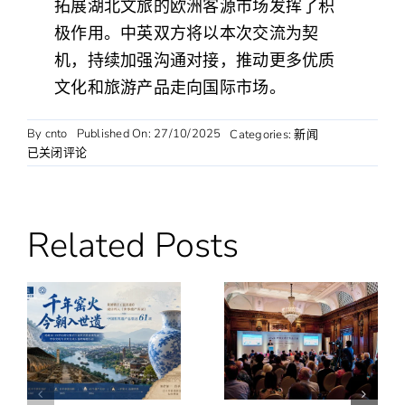
拓展湖北文旅的欧洲客源市场发挥了积
极作用。中英双方将以本次交流为契
机，持续加强沟通对接，推动更多优质
文化和旅游产品走向国际市场。
By
cnto
Published On: 27/10/2025
Categories:
新闻
英
已关闭评论
国
与
爱
尔
Related Posts
兰
旅
行
商
代
表
出
席
2025
国