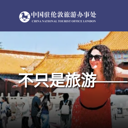
跳
过
内
容
不只是旅游——