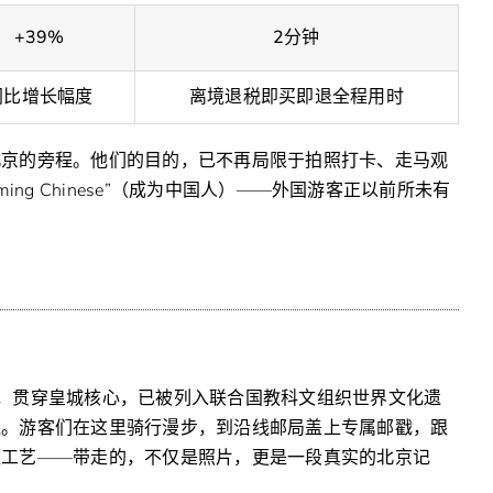
+39%
2分钟
同比增长幅度
离境退税即买即退全程用时
北京的旁程。他们的目的，已不再局限于拍照打卡、走马观
ng Chinese”（成为中国人）——外国游客正以前所未有
。
，贯穿皇城核心，已被列入联合国教科文组织世界文化遗
线。游客们在这里骑行漫步，到沿线邮局盖上专属邮戳，跟
蓝工艺——带走的，不仅是照片，更是一段真实的北京记