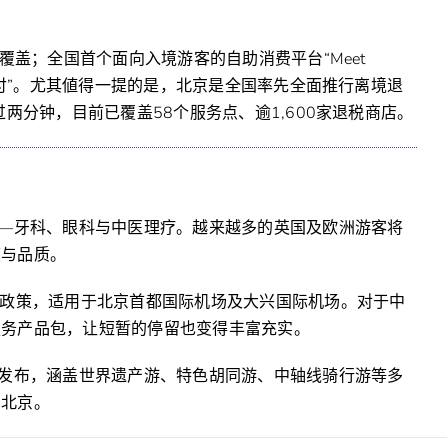
覆盖；全国首个面向入境游客的自助消费平台“Meet
“秒付”。尤其値得一提的是，北京是全国率先全面推行离境退
两分钟，目前已覆盖58个服务点、逾1,600家退税商店。
——牙科、眼科与中医理疗。越来越多的英国及欧洲游客将
度与品质。
签政策，适用于北京首都国际机场及大兴国际机场。对于中
服务产品包，让短暂的停留也变得丰富充实。
式发布，涵盖世界遗产游、特色胡同游、中轴线骑行游等多
的北京。