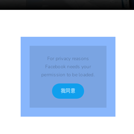
For privacy reasons
Facebook needs your
permission to be loaded.
我同意