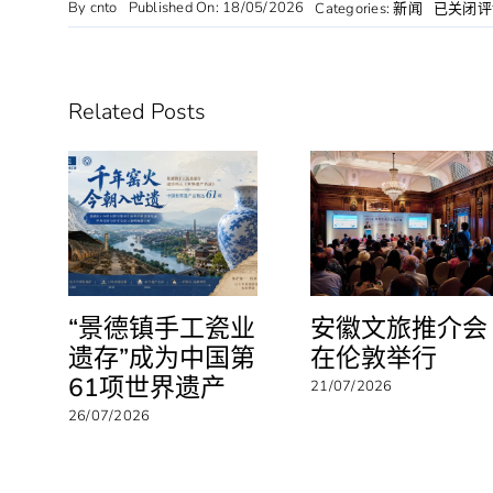
By
cnto
Published On: 18/05/2026
不
Categories:
新闻
已关闭评
只
是
旅
游
Related Posts
——
外
国
游
客
为
何
爱
上
北
“景德镇手工瓷业
安徽文旅推介会
京
遗存”成为中国第
在伦敦举行
61项世界遗产
21/07/2026
26/07/2026