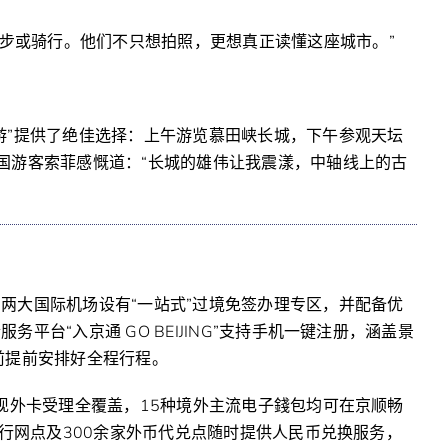
步或骑行。他们不只想拍照，更想真正读懂这座城市。”
游”提供了绝佳选择：上午游览慕田峡长城，下午参观天坛
国游客索菲感慨道：“长城的雄伟让我震漾，中轴线上的古
两大国际机场设有“一站式”过境免签办理专区，并配备优
平台“入京通 GO BEIJING”支持手机一键注册，涵盖景
前提前安排好全程行程。
实现外卡受理全覆盖，15种境外主流电子錢包均可在京顺畅
馈行网点及300余家外币代兑点随时提供人民币兑换服务，