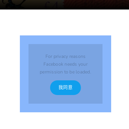
For privacy reasons
Facebook needs your
permission to be loaded.
我同意