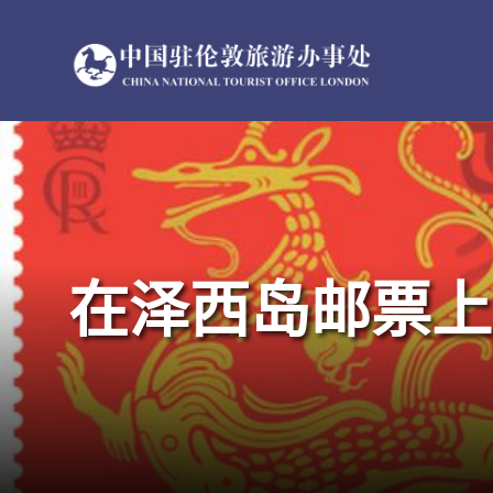
跳
过
内
容
在泽西岛邮票上