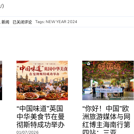
k/）
在
Tags:
NEW YEAR 2024
,
新闻
已关闭评论
泽
西
岛
邮
票
上
庆
祝
龙
年
“中国味道”英国
“你好！中国”欧
中华美食节在曼
洲旅游媒体与网
彻斯特成功举办
红博主海南行第
四站：三亚
01/07/2026